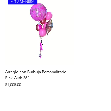
A TU MANERA
Arreglo con Burbuja Personalizada
Bouquet Edición Noc
Pink Wish 36"
Oro
Precio
Precio
$1,005.00
$1,260.00