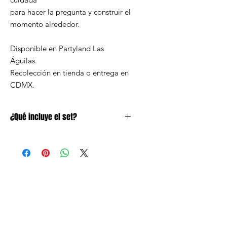
para hacer la pregunta y construir el
momento alrededor.
Disponible en Partyland Las
Águilas.
Recolección en tienda o entrega en
CDMX.
¿Qué incluye el set?
• Globo gigante 24" de confetti con
mensaje
• Mechas en tonos a juego con el
confetti del globo
• Inflado con helio
• Tratamiento High Float para mayor
duración
• Pesa incluida